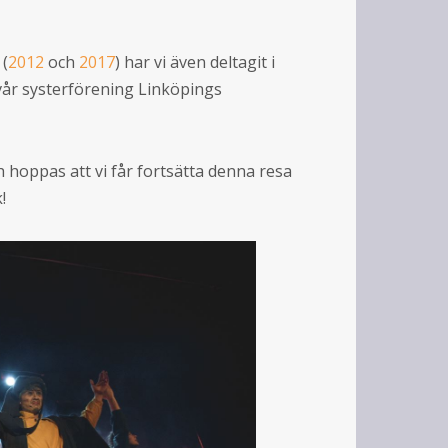
 (
2012
och
2017
) har vi även deltagit i
år systerförening Linköpings
h hoppas att vi får fortsätta denna resa
!