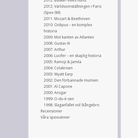
2012: Basker-Villes hund
2012: Världsomställningen i Paris
(Spex-SM)
2011: Mozart & Beethoven
2010: Oidipus – en komplex
historia
2009: Mot kanten av Atlanten
2008: Gustav III
2007: Arthur
2006: Lucifer – en skaplig historia
2005: Ramoji & Jamila
2004: Colakrisen
2003: Wyatt Earp
2002: Den förbannade mumien
2001: Al Capone
2000: Ansgar
1999: O-du-é-sen
1998: Slaganfallet vid Stångebro
Recensioner
Våra spexvänner