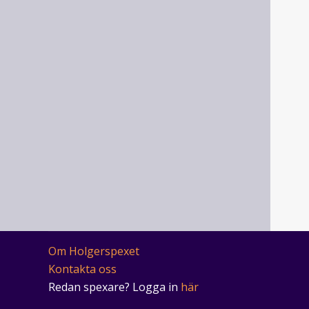
Om Holgerspexet
Kontakta oss
Redan spexare? Logga in
här