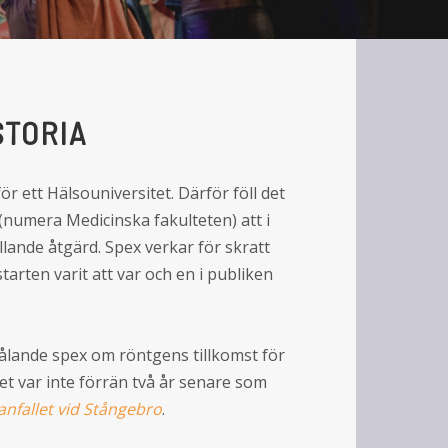
STORIA
ör ett Hälsouniversitet. Därför föll det
 (numera Medicinska fakulteten) att i
llande åtgärd. Spex verkar för skratt
arten varit att var och en i publiken
trålande spex om röntgens tillkomst för
det var inte förrän två år senare som
anfallet vid Stångebro
.