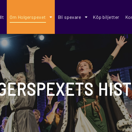
lt
Om Holgerspexet
Bli spexare
Köp biljetter
Ko
GERSPEXETS HIST