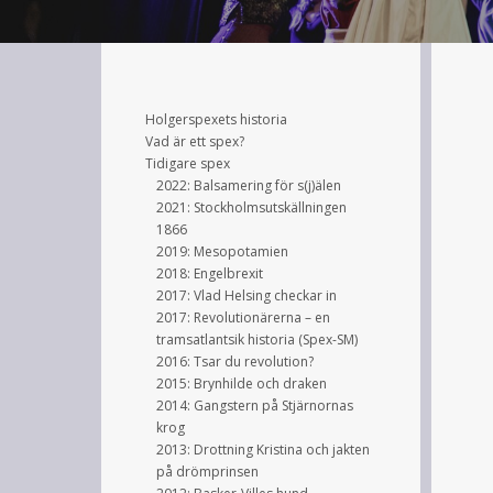
Holgerspexets historia
Vad är ett spex?
Tidigare spex
2022: Balsamering för s(j)älen
2021: Stockholmsutskällningen
1866
2019: Mesopotamien
2018: Engelbrexit
2017: Vlad Helsing checkar in
2017: Revolutionärerna – en
tramsatlantsik historia (Spex-SM)
2016: Tsar du revolution?
2015: Brynhilde och draken
2014: Gangstern på Stjärnornas
krog
2013: Drottning Kristina och jakten
på drömprinsen