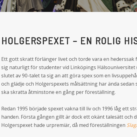
HOLGERSPEXET – EN ROLIG HI
Ett gott skratt förlänger livet och torde vara en hederssak f
sig naturligt för studenter vid Linköpings Hälsouniversitet
slutet av 90-talet ta sig an att göra spex som en livsuppehå
och glädje och Holgerspexets målsättning har ända sedan st
ska skratta åtminstone en gång per föreställning.
Redan 1995 började spexet vakna till liv och 1996 låg ett s
handen. Första gången gillt är dock ett okänt talesätt och 
Holgerspexet hade urpremiär, då med föreställningen
Slag